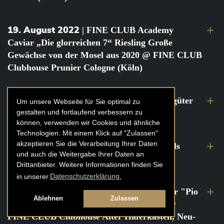
19. August 2022
| FINE CLUB Academy
Caviar „Die glorreichen 7“ Riesling Große
Gewächse von der Mosel aus 2020 @ FINE CLUB
Clubhouse Prunier Cologne (Köln)
29. Juli 2022
| Weinbergwanderung Weingüter
Um unsere Webseite für Sie optimal zu
gestalten und fortlaufend verbessern zu
Geheimrat J. Wegeler
können, verwenden wir Cookies und ähnliche
Technologien. Mit einem Klick auf "Zulassen"
akzeptieren Sie die Verarbeitung Ihrer Daten
26. bis 27. Juli 2022
| FINE CLUB Travels
und auch die Weitergabe Ihrer Daten an
Frankreich Champagne Kurztrip
Drittanbieter. Weitere Informationen finden Sie
in unserer
Datenschutzerklärung.
22. Juli 2022
| FINE CLUB Private Dinner "Pio
Ablehnen
Zulassen
Cesare" mit Tochter Frederica Pio Boffa @
FINE CLUB Clubhouse Alter Haferkasten, Neu-