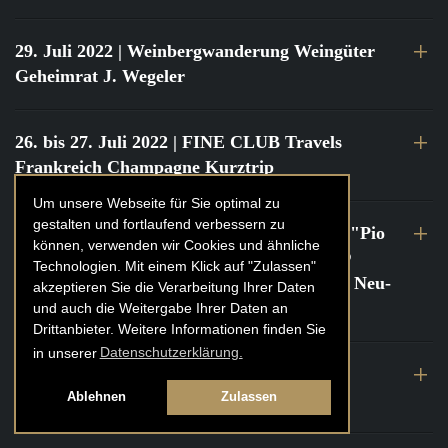
29. Juli 2022
| Weinbergwanderung Weingüter
Geheimrat J. Wegeler
26. bis 27. Juli 2022
| FINE CLUB Travels
Frankreich Champagne Kurztrip
Um unsere Webseite für Sie optimal zu
gestalten und fortlaufend verbessern zu
22. Juli 2022
| FINE CLUB Private Dinner "Pio
können, verwenden wir Cookies und ähnliche
Cesare" mit Tochter Frederica Pio Boffa @
Technologien. Mit einem Klick auf "Zulassen"
FINE CLUB Clubhouse Alter Haferkasten, Neu-
akzeptieren Sie die Verarbeitung Ihrer Daten
Isenburg
und auch die Weitergabe Ihrer Daten an
Drittanbieter. Weitere Informationen finden Sie
in unserer
Datenschutzerklärung.
21. bis 22. Juli 2022
| FINE CLUB Travels
Frankreich Burgund Kurztrip
Ablehnen
Zulassen