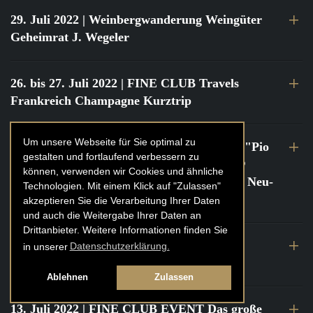
29. Juli 2022
| Weinbergwanderung Weingüter
Geheimrat J. Wegeler
26. bis 27. Juli 2022
| FINE CLUB Travels
Frankreich Champagne Kurztrip
Um unsere Webseite für Sie optimal zu
22. Juli 2022
| FINE CLUB Private Dinner "Pio
gestalten und fortlaufend verbessern zu
Cesare" mit Tochter Frederica Pio Boffa @
können, verwenden wir Cookies und ähnliche
FINE CLUB Clubhouse Alter Haferkasten, Neu-
Technologien. Mit einem Klick auf "Zulassen"
Isenburg
akzeptieren Sie die Verarbeitung Ihrer Daten
und auch die Weitergabe Ihrer Daten an
Drittanbieter. Weitere Informationen finden Sie
21. bis 22. Juli 2022
| FINE CLUB Travels
in unserer
Datenschutzerklärung.
Frankreich Burgund Kurztrip
Ablehnen
Zulassen
13. Juli 2022
| FINE CLUB EVENT Das große