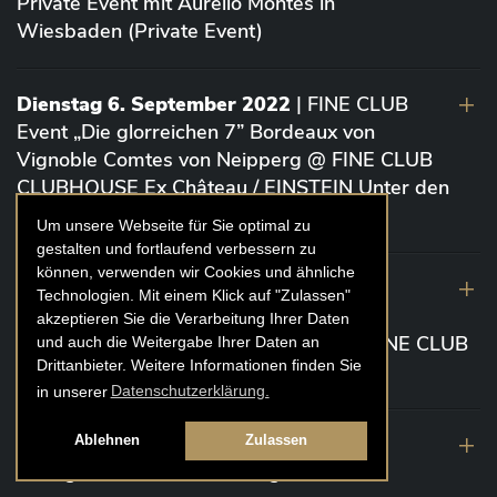
Private Event mit Aurelio Montes in
Wiesbaden (Private Event)
Dienstag 6. September 2022
| FINE CLUB
Event „Die glorreichen 7” Bordeaux von
Vignoble Comtes von Neipperg @ FINE CLUB
CLUBHOUSE Ex Château / EINSTEIN Unter den
Linden (Berlin)
Um unsere Webseite für Sie optimal zu
gestalten und fortlaufend verbessern zu
können, verwenden wir Cookies und ähnliche
19. August 2022
| FINE CLUB Academy
Technologien. Mit einem Klick auf "Zulassen"
Caviar „Die glorreichen 7“ Riesling Große
akzeptieren Sie die Verarbeitung Ihrer Daten
Gewächse von der Mosel aus 2020 @ FINE CLUB
und auch die Weitergabe Ihrer Daten an
Drittanbieter. Weitere Informationen finden Sie
Clubhouse Prunier Cologne (Köln)
in unserer
Datenschutzerklärung.
29. Juli 2022
| Weinbergwanderung
Ablehnen
Zulassen
Weingüter Geheimrat J. Wegeler