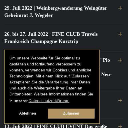
29. Juli 2022
| Weinbergwanderung Weingüter
Geheimrat J. Wegeler
26. bis 27. Juli 2022
| FINE CLUB Travels
Frankreich Champagne Kurztrip
Um unsere Webseite für Sie optimal zu
22. Juli 2022
| FINE CLUB Private Dinner "Pio
gestalten und fortlaufend verbessern zu
Cesare" mit Tochter Frederica Pio Boffa @
können, verwenden wir Cookies und ähnliche
FINE CLUB Clubhouse Alter Haferkasten, Neu-
Technologien. Mit einem Klick auf "Zulassen"
Isenburg
akzeptieren Sie die Verarbeitung Ihrer Daten
und auch die Weitergabe Ihrer Daten an
Drittanbieter. Weitere Informationen finden Sie
21. bis 22. Juli 2022
| FINE CLUB Travels
in unserer
Datenschutzerklärung.
Frankreich Burgund Kurztrip
Ablehnen
Zulassen
13. Juli 2022
| FINE CLUB EVENT Das große