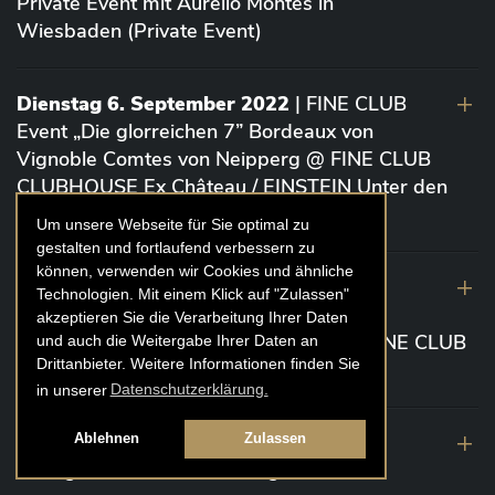
Private Event mit Aurelio Montes in
Wiesbaden (Private Event)
Dienstag 6. September 2022
| FINE CLUB
Event „Die glorreichen 7” Bordeaux von
Vignoble Comtes von Neipperg @ FINE CLUB
CLUBHOUSE Ex Château / EINSTEIN Unter den
Linden (Berlin)
Um unsere Webseite für Sie optimal zu
gestalten und fortlaufend verbessern zu
können, verwenden wir Cookies und ähnliche
19. August 2022
| FINE CLUB Academy
Technologien. Mit einem Klick auf "Zulassen"
Caviar „Die glorreichen 7“ Riesling Große
akzeptieren Sie die Verarbeitung Ihrer Daten
Gewächse von der Mosel aus 2020 @ FINE CLUB
und auch die Weitergabe Ihrer Daten an
Drittanbieter. Weitere Informationen finden Sie
Clubhouse Prunier Cologne (Köln)
in unserer
Datenschutzerklärung.
29. Juli 2022
| Weinbergwanderung
Ablehnen
Zulassen
Weingüter Geheimrat J. Wegeler