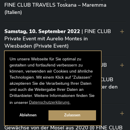
FINE CLUB TRAVELS Toskana – Maremma
(Italien)
Samstag, 10. September 2022
| FINE CLUB
Private Event mit Aurelio Montes in
Wiesbaden (Private Event)
Um unsere Webseite für Sie optimal zu
Dienstag 6. September 2022
| FINE CLUB
gestalten und fortlaufend verbessern zu
können, verwenden wir Cookies und ähnliche
Event „Die glorreichen 7” Bordeaux von
Technologien. Mit einem Klick auf "Zulassen"
Vignoble Comtes von Neipperg @ FINE CLUB
akzeptieren Sie die Verarbeitung Ihrer Daten
CLUBHOUSE Ex Château / EINSTEIN Unter den
und auch die Weitergabe Ihrer Daten an
Linden (Berlin)
Drittanbieter. Weitere Informationen finden Sie
in unserer
Datenschutzerklärung.
19. August 2022
| FINE CLUB Academy
Ablehnen
Zulassen
Caviar „Die glorreichen 7“ Riesling Große
Gewächse von der Mosel aus 2020 @ FINE CLUB