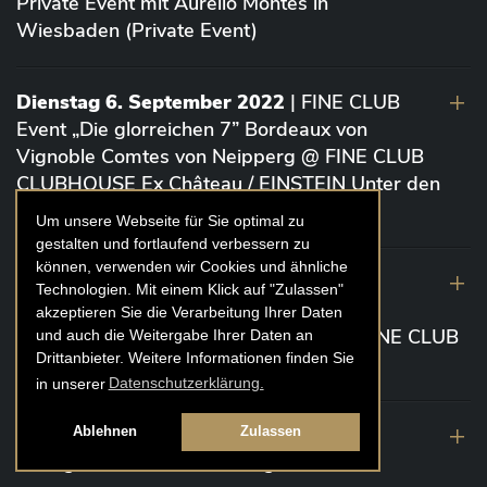
Private Event mit Aurelio Montes in
Wiesbaden (Private Event)
Dienstag 6. September 2022
| FINE CLUB
Event „Die glorreichen 7” Bordeaux von
Vignoble Comtes von Neipperg @ FINE CLUB
CLUBHOUSE Ex Château / EINSTEIN Unter den
Linden (Berlin)
Um unsere Webseite für Sie optimal zu
gestalten und fortlaufend verbessern zu
können, verwenden wir Cookies und ähnliche
19. August 2022
| FINE CLUB Academy
Technologien. Mit einem Klick auf "Zulassen"
Caviar „Die glorreichen 7“ Riesling Große
akzeptieren Sie die Verarbeitung Ihrer Daten
Gewächse von der Mosel aus 2020 @ FINE CLUB
und auch die Weitergabe Ihrer Daten an
Drittanbieter. Weitere Informationen finden Sie
Clubhouse Prunier Cologne (Köln)
in unserer
Datenschutzerklärung.
29. Juli 2022
| Weinbergwanderung
Ablehnen
Zulassen
Weingüter Geheimrat J. Wegeler