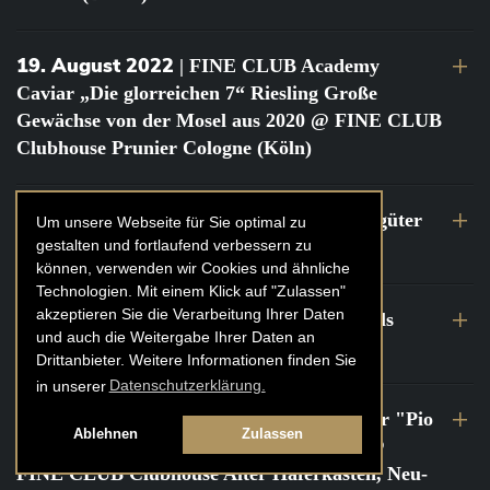
19. August 2022
| FINE CLUB Academy
Caviar „Die glorreichen 7“ Riesling Große
Gewächse von der Mosel aus 2020 @ FINE CLUB
Clubhouse Prunier Cologne (Köln)
29. Juli 2022
| Weinbergwanderung Weingüter
Um unsere Webseite für Sie optimal zu
gestalten und fortlaufend verbessern zu
Geheimrat J. Wegeler
können, verwenden wir Cookies und ähnliche
Technologien. Mit einem Klick auf "Zulassen"
akzeptieren Sie die Verarbeitung Ihrer Daten
26. bis 27. Juli 2022
| FINE CLUB Travels
und auch die Weitergabe Ihrer Daten an
Frankreich Champagne Kurztrip
Drittanbieter. Weitere Informationen finden Sie
in unserer
Datenschutzerklärung.
22. Juli 2022
| FINE CLUB Private Dinner "Pio
Ablehnen
Zulassen
Cesare" mit Tochter Frederica Pio Boffa @
FINE CLUB Clubhouse Alter Haferkasten, Neu-