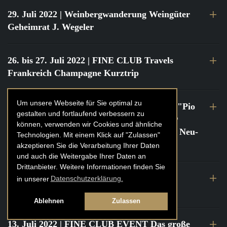
29. Juli 2022
| Weinbergwanderung Weingüter
Geheimrat J. Wegeler
26. bis 27. Juli 2022
| FINE CLUB Travels
Frankreich Champagne Kurztrip
Um unsere Webseite für Sie optimal zu
22. Juli 2022
| FINE CLUB Private Dinner "Pio
gestalten und fortlaufend verbessern zu
Cesare" mit Tochter Frederica Pio Boffa @
können, verwenden wir Cookies und ähnliche
FINE CLUB Clubhouse Alter Haferkasten, Neu-
Technologien. Mit einem Klick auf "Zulassen"
Isenburg
akzeptieren Sie die Verarbeitung Ihrer Daten
und auch die Weitergabe Ihrer Daten an
Drittanbieter. Weitere Informationen finden Sie
21. bis 22. Juli 2022
| FINE CLUB Travels
in unserer
Datenschutzerklärung.
Frankreich Burgund Kurztrip
Ablehnen
Zulassen
13. Juli 2022
| FINE CLUB EVENT Das große