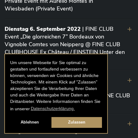
Private Event mit Aurelio Montes in
Wiesbaden (Private Event)
Dienstag 6. September 2022
| FINE CLUB
Event „Die glorreichen 7” Bordeaux von
Vignoble Comtes von Neipperg @ FINE CLUB
CLUBHOUSE Ex Château / EINSTEIN Unter den
Linden (Berlin)
Um unsere Webseite für Sie optimal zu
gestalten und fortlaufend verbessern zu
können, verwenden wir Cookies und ähnliche
19. August 2022
| FINE CLUB Academy
Technologien. Mit einem Klick auf "Zulassen"
Caviar „Die glorreichen 7“ Riesling Große
akzeptieren Sie die Verarbeitung Ihrer Daten
Gewächse von der Mosel aus 2020 @ FINE CLUB
und auch die Weitergabe Ihrer Daten an
Drittanbieter. Weitere Informationen finden Sie
Clubhouse Prunier Cologne (Köln)
in unserer
Datenschutzerklärung.
29. Juli 2022
| Weinbergwanderung
Ablehnen
Zulassen
Weingüter Geheimrat J. Wegeler