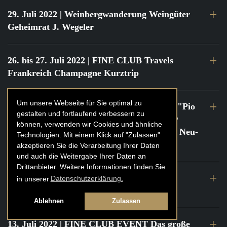
29. Juli 2022
| Weinbergwanderung Weingüter
Geheimrat J. Wegeler
26. bis 27. Juli 2022
| FINE CLUB Travels
Frankreich Champagne Kurztrip
Um unsere Webseite für Sie optimal zu
22. Juli 2022
| FINE CLUB Private Dinner "Pio
gestalten und fortlaufend verbessern zu
Cesare" mit Tochter Frederica Pio Boffa @
können, verwenden wir Cookies und ähnliche
FINE CLUB Clubhouse Alter Haferkasten, Neu-
Technologien. Mit einem Klick auf "Zulassen"
Isenburg
akzeptieren Sie die Verarbeitung Ihrer Daten
und auch die Weitergabe Ihrer Daten an
Drittanbieter. Weitere Informationen finden Sie
21. bis 22. Juli 2022
| FINE CLUB Travels
in unserer
Datenschutzerklärung.
Frankreich Burgund Kurztrip
Ablehnen
Zulassen
13. Juli 2022
| FINE CLUB EVENT Das große