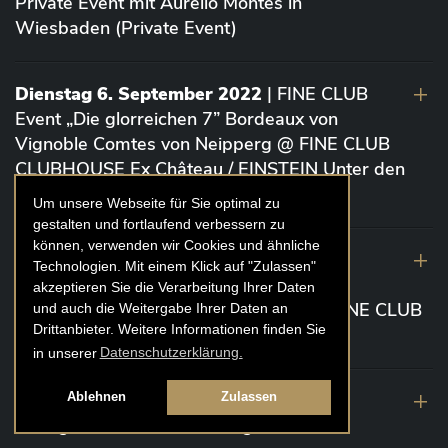
Private Event mit Aurelio Montes in
Wiesbaden (Private Event)
Dienstag 6. September 2022
| FINE CLUB
Event „Die glorreichen 7” Bordeaux von
Vignoble Comtes von Neipperg @ FINE CLUB
CLUBHOUSE Ex Château / EINSTEIN Unter den
Linden (Berlin)
Um unsere Webseite für Sie optimal zu
gestalten und fortlaufend verbessern zu
können, verwenden wir Cookies und ähnliche
19. August 2022
| FINE CLUB Academy
Technologien. Mit einem Klick auf "Zulassen"
Caviar „Die glorreichen 7“ Riesling Große
akzeptieren Sie die Verarbeitung Ihrer Daten
Gewächse von der Mosel aus 2020 @ FINE CLUB
und auch die Weitergabe Ihrer Daten an
Drittanbieter. Weitere Informationen finden Sie
Clubhouse Prunier Cologne (Köln)
in unserer
Datenschutzerklärung.
29. Juli 2022
| Weinbergwanderung
Ablehnen
Zulassen
Weingüter Geheimrat J. Wegeler