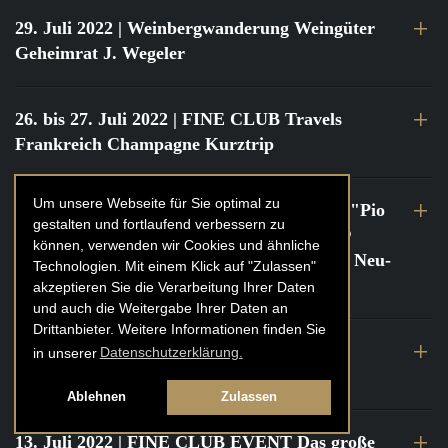
29. Juli 2022
| Weinbergwanderung Weingüter
Geheimrat J. Wegeler
26. bis 27. Juli 2022
| FINE CLUB Travels
Frankreich Champagne Kurztrip
Um unsere Webseite für Sie optimal zu
22. Juli 2022
| FINE CLUB Private Dinner "Pio
gestalten und fortlaufend verbessern zu
Cesare" mit Tochter Frederica Pio Boffa @
können, verwenden wir Cookies und ähnliche
FINE CLUB Clubhouse Alter Haferkasten, Neu-
Technologien. Mit einem Klick auf "Zulassen"
Isenburg
akzeptieren Sie die Verarbeitung Ihrer Daten
und auch die Weitergabe Ihrer Daten an
Drittanbieter. Weitere Informationen finden Sie
21. bis 22. Juli 2022
| FINE CLUB Travels
in unserer
Datenschutzerklärung.
Frankreich Burgund Kurztrip
Ablehnen
Zulassen
13. Juli 2022
| FINE CLUB EVENT Das große