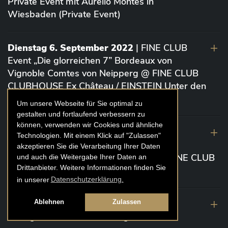
Private Event mit Aurelio Montes in
Wiesbaden (Private Event)
Dienstag 6. September 2022
| FINE CLUB
Event „Die glorreichen 7” Bordeaux von
Vignoble Comtes von Neipperg @ FINE CLUB
CLUBHOUSE Ex Château / EINSTEIN Unter den
Linden (Berlin)
Um unsere Webseite für Sie optimal zu
gestalten und fortlaufend verbessern zu
können, verwenden wir Cookies und ähnliche
19. August 2022
| FINE CLUB Academy
Technologien. Mit einem Klick auf "Zulassen"
Caviar „Die glorreichen 7“ Riesling Große
akzeptieren Sie die Verarbeitung Ihrer Daten
Gewächse von der Mosel aus 2020 @ FINE CLUB
und auch die Weitergabe Ihrer Daten an
Drittanbieter. Weitere Informationen finden Sie
Clubhouse Prunier Cologne (Köln)
in unserer
Datenschutzerklärung.
29. Juli 2022
| Weinbergwanderung
Ablehnen
Zulassen
Weingüter Geheimrat J. Wegeler