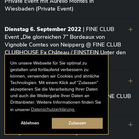
Private Event mit Aurelio Montes in
Wiesbaden (Private Event)
Dienstag 6. September 2022
| FINE CLUB
Event „Die glorreichen 7” Bordeaux von
Vignoble Comtes von Neipperg @ FINE CLUB
CLUBHOUSE Ex Château / EINSTEIN Unter den
Linden (Berlin)
Um unsere Webseite für Sie optimal zu
gestalten und fortlaufend verbessern zu
können, verwenden wir Cookies und ähnliche
19. August 2022
| FINE CLUB Academy
Technologien. Mit einem Klick auf "Zulassen"
Caviar „Die glorreichen 7“ Riesling Große
akzeptieren Sie die Verarbeitung Ihrer Daten
Gewächse von der Mosel aus 2020 @ FINE CLUB
und auch die Weitergabe Ihrer Daten an
Drittanbieter. Weitere Informationen finden Sie
Clubhouse Prunier Cologne (Köln)
in unserer
Datenschutzerklärung.
29. Juli 2022
| Weinbergwanderung
Ablehnen
Zulassen
Weingüter Geheimrat J. Wegeler