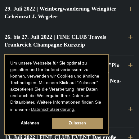
29. Juli 2022
| Weinbergwanderung Weingüter
Geheimrat J. Wegeler
26. bis 27. Juli 2022
| FINE CLUB Travels
Frankreich Champagne Kurztrip
Um unsere Webseite für Sie optimal zu
22. Juli 2022
| FINE CLUB Private Dinner "Pio
gestalten und fortlaufend verbessern zu
Cesare" mit Tochter Frederica Pio Boffa @
können, verwenden wir Cookies und ähnliche
FINE CLUB Clubhouse Alter Haferkasten, Neu-
Technologien. Mit einem Klick auf "Zulassen"
Isenburg
akzeptieren Sie die Verarbeitung Ihrer Daten
und auch die Weitergabe Ihrer Daten an
Drittanbieter. Weitere Informationen finden Sie
21. bis 22. Juli 2022
| FINE CLUB Travels
in unserer
Datenschutzerklärung.
Frankreich Burgund Kurztrip
Ablehnen
Zulassen
13. Juli 2022
| FINE CLUB EVENT Das große