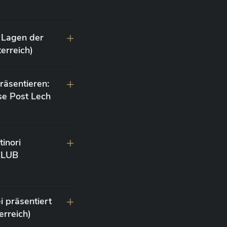
 Lagen der
erreich)
räsentieren:
se Post Lech
inori
 CLUB
i präsentiert
erreich)