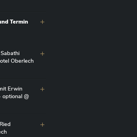
 und Termin
 Sabathi
otel Oberlech
it Erwin
- optional @
 Ried
ech