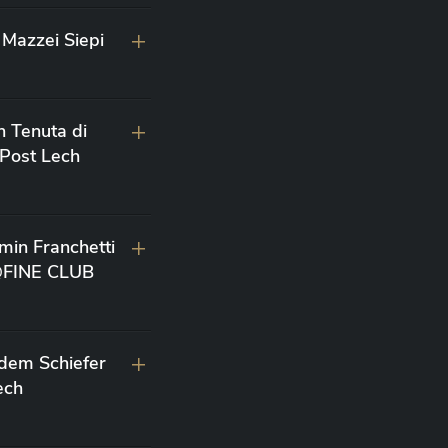
Mazzei Siepi
n Tenuta di
 Post Lech
min Franchetti
 @FINE CLUB
 dem Schiefer
ech