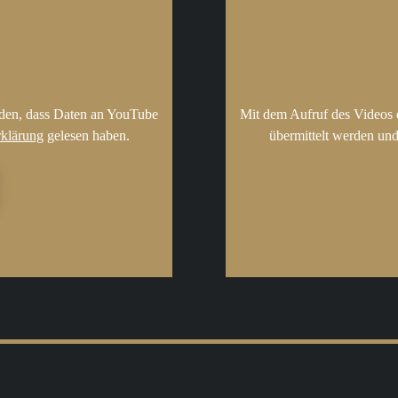
nden, dass Daten an YouTube
Mit dem Aufruf des Videos 
rklärung
gelesen haben.
übermittelt werden und