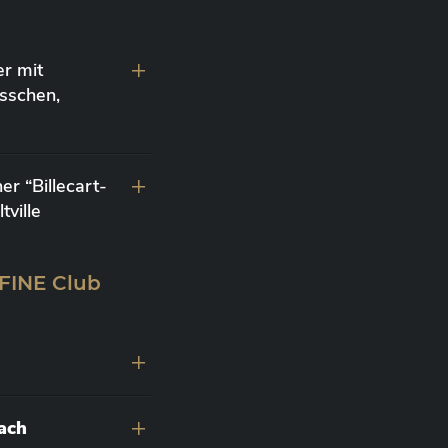
r mit
sschen,
r “Billecart-
ville
 FINE Club
nach