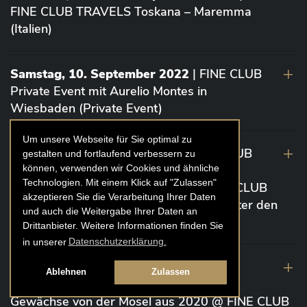
FINE CLUB TRAVELS Toskana – Maremma
(Italien)
Samstag, 10. September 2022
| FINE CLUB
Private Event mit Aurelio Montes in
Wiesbaden (Private Event)
Um unsere Webseite für Sie optimal zu
Dienstag 6. September 2022
| FINE CLUB
gestalten und fortlaufend verbessern zu
können, verwenden wir Cookies und ähnliche
Event „Die glorreichen 7” Bordeaux von
Technologien. Mit einem Klick auf "Zulassen"
Vignoble Comtes von Neipperg @ FINE CLUB
akzeptieren Sie die Verarbeitung Ihrer Daten
CLUBHOUSE Ex Château / EINSTEIN Unter den
und auch die Weitergabe Ihrer Daten an
Linden (Berlin)
Drittanbieter. Weitere Informationen finden Sie
in unserer
Datenschutzerklärung.
19. August 2022
| FINE CLUB Academy
Ablehnen
Zulassen
Caviar „Die glorreichen 7“ Riesling Große
Gewächse von der Mosel aus 2020 @ FINE CLUB